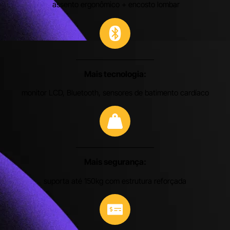
assento ergonômico + encosto lombar
Mais tecnologia:
monitor LCD, Bluetooth, sensores de batimento cardíaco
Mais segurança:
suporta até 150kg com estrutura reforçada