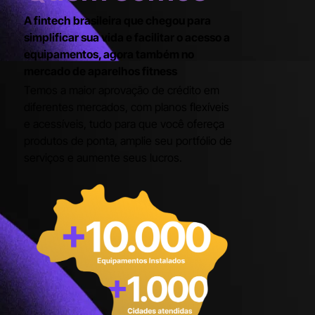
A fintech brasileira que chegou para
simplificar sua vida e facilitar o acesso a
equipamentos, agora também no
mercado de aparelhos fitness​
Temos a maior aprovação de crédito em
diferentes mercados, com planos flexíveis
e acessíveis, tudo para que você ofereça
produtos de ponta, amplie seu portfólio de
serviços e aumente seus lucros.