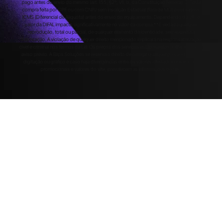
pago antes do envio do mesmo (art. 155, §2º, VII, b, da Constituição Federal). 3. Toda
compra feita por CPF ou com CNPJ sem Inscrição Estadual (fora de MG) é cobrado o
ICMS (Diferencial de Alíquota) antes do envio do equipamento. Dependendo da UF, o
valor da DIFAL impacta significativamente no valor da compra.**É vedada qualquer
reprodução, total ou parcial, de qualquer elemento de identidade, sem expressa
autorização. A violação de qualquer direito mencionado implicará na responsabilização
cível e criminal nos termos da Lei. Os preços dos serviços estão sujeitos a alteração sem
aviso prévio. A Blips Soluções se reserva o direito de corrigir qualquer possível erro de
digitação ou gráfico e caso haja divergências entre os valores ofertados nos e-mails
promocionais e valores do site, prevalecem as informações do site.