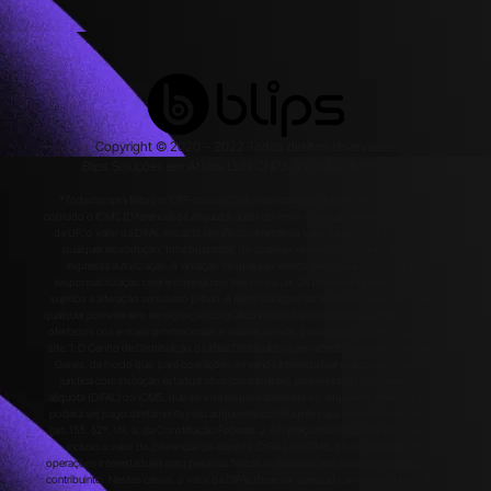
Copyright © 2020 – 2022 Todos direitos reservados
Blips Soluções em Ativos Ltda CNPJ: 35.914.008/0001-48
*Toda compra feita por CPF ou com CNPJ sem Inscrição Estadual (fora de MG) é
cobrado o ICMS (Diferencial de Alíquota) antes do envio do equipamento. Dependendo
da UF, o valor da DIFAL impacta significativamente no valor da compra. **É vedada
qualquer reprodução, total ou parcial, de qualquer elemento de identidade, sem
expressa autorização. A violação de qualquer direito mencionado implicará na
responsabilização cível e criminal nos termos da Lei. Os preços dos serviços estão
sujeitos a alteração sem aviso prévio. A Blips Soluções se reserva o direito de corrigir
qualquer possível erro de digitação ou gráfico e caso haja divergências entre os valores
ofertados nos e-mails promocionais e valores do site, prevalecem as informações do
site. 1. O Centro de Distribuição da Ideal Distribuidora (remetente) se localiza em Minas
Gerais, de modo que, para operações de venda interestadual realizada por pessoa
jurídica com inscrição estadual ativa (contribuinte), poderá incidir o diferencial de
alíquota (DIFAL) do ICMS, que será de responsabilidade do adquirente (destinatário) e
poderá ser pago diretamente pelo adquirente contribuinte para seu estado de origem
(art. 155. §2º, VIII, a, da Constituição Federal). 2. No preço exibido neste site, não está
incluso o valor do diferencial de alíquota (DIFAL) do ICMS, tributo cobrado em
operações interestaduais para pessoas físicas ou jurídicas sem inscrição estadual (não
contribuinte). Nestes casos, o valor da DIFAL deve ser acrescido ao valor do produto e