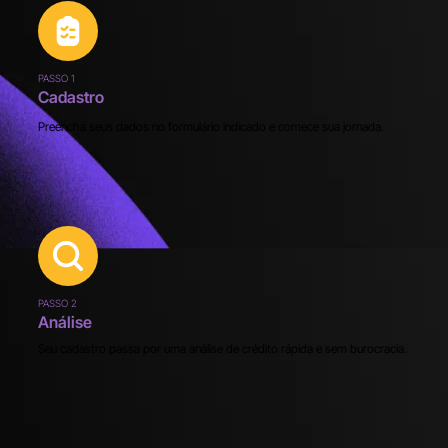
PASSO 1
Cadastro
Preencha seus dados no formulário indicado e comece sua jornada.
PASSO 2
Análise
Seu cadastro passa por uma análise de crédito rápida e sem burocracia.​